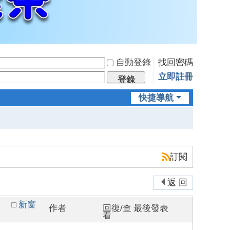
自動登錄
找回密碼
立即註冊
登錄
快捷導航
訂閱
返 回
新窗
作者
回復/查
最後發表
看