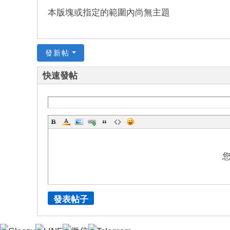
錦
本版塊或指定的範圍內尚無主題
茶
坊
發新帖
純
本
快速發帖
土
lin
e
：
mt
v8
66
T
發表帖子
G
：