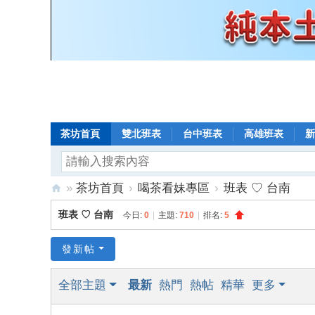
茶坊首頁
雙北班表
台中班表
高雄班表
新
»
茶坊首頁
›
喝茶看妹專區
›
班表 ♡ 台南
8
班表 ♡ 台南
今日:
0
|
主題:
710
|
排名:
5
年
老
發新帖
口
全部主題
最新
熱門
熱帖
精華
更多
碑
小