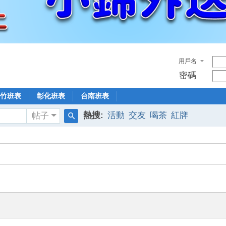
用戶名
密碼
竹班表
彰化班表
台南班表
熱搜:
活動
交友
喝茶
紅牌
帖子
搜
索