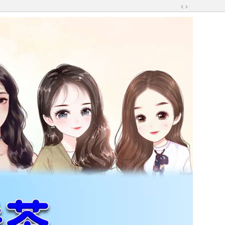
切
換
到
寬
版