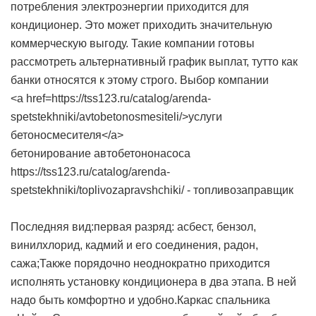
потребления электроэнергии приходится для
кондиционер. Это может приходить значительную
коммерческую выгоду. Такие компании готовы
рассмотреть альтернативный график выплат, тутто как
банки относятся к этому строго. Выбор компании
<a href=https://tss123.ru/catalog/arenda-
spetstekhniki/avtobetonosmesiteli/>услуги
бетоносмесителя</a>
бетонирование автобетононасоса
https://tss123.ru/catalog/arenda-
spetstekhniki/toplivozapravshchiki/ - топливозаправщик
Последняя вид:первая разряд: асбест, бензол,
винилхлорид, кадмий и его соединения, радон,
сажа;Также порядочно неоднократно приходится
исполнять установку кондиционера в два этапа. В ней
надо быть комфортно и удобно.Каркас спальника