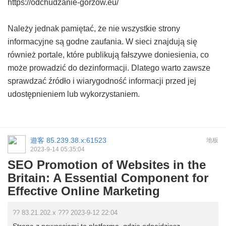
https://odchudzanie-gorzow.eu/
Należy jednak pamiętać, że nie wszystkie strony
informacyjne są godne zaufania. W sieci znajdują się
również portale, które publikują fałszywe doniesienia, co
może prowadzić do dezinformacji. Dlatego warto zawsze
sprawdzać źródło i wiarygodność informacji przed jej
udostępnieniem lub wykorzystaniem.
遊客
85.239.38.x:61523
地板
2023-9-14 05:35:04
SEO Promotion of Websites in the
Britain: A Essential Component for
Effective Online Marketing
?? 83.21.202.x ??? 2023-9-12 22:04