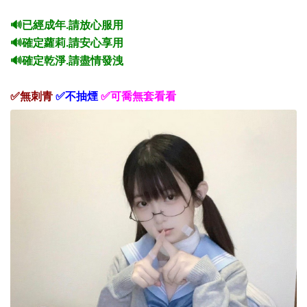
🔊已經成年.請放心服用
🔊確定蘿莉.請安心享用
🔊確定乾淨.請盡情發洩
✅無刺青
✅不抽煙
✅可喬無套看看