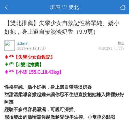
班表 ♡ 雙北
【雙北推薦】失學少女自救記性格單純、嬌小
好抱，身上還自帶淡淡奶香（9.9更）
admin
楼主
2023-9-9 12:15:17
26291
337
👩‍🦳【失學少女自救記】
👩‍🦳【#雙北推薦】
👩‍🦳【小柒 155.C.18.43kg】
性格單純、嬌小好抱，身上還自帶淡淡奶香
甜甜溫柔嗓音撒起嬌來讓你忍不住想直接把她擁入懷裡好好
呵護
經驗不多很容易濕濕，可親可深插、
深插發出的嬌喘讓你越做越愛😏學生控、小隻控必點哦