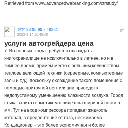
Retrieved from www.advancedwebranking.com/ctrstudy/
遊客
93.95.99.x:49361
#
5
2023-9-14 10:48:48
услуги автогрейдера цена
7. Во-первых, когда требуется охлаждать
книгохранилище не исключительно в летнее, но и в
зимнее время, примем место с большим количеством
тепловыделяющей техники (серверные, компьютерные
залы и т.д.), поскольку охлаждение такого помещения с
помощью приточной вентиляции приведет к
недопустимому уменьшению влажности воздуха. Город
стыка залито герметиком в виде шва шириной почти 5
мм. Тут на вход компрессора попадает жидкость,
которая, в предпочтение от газа, несжимаема.
Кондиционер – это более экономичная и более