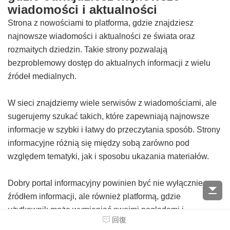
wiadomości i aktualności
Strona z nowościami to platforma, gdzie znajdziesz
najnowsze wiadomości i aktualności ze świata oraz
rozmaitych dziedzin. Takie strony pozwalają
bezproblemowy dostęp do aktualnych informacji z wielu
źródeł medialnych.
W sieci znajdziemy wiele serwisów z wiadomościami, ale
sugerujemy szukać takich, które zapewniają najnowsze
informacje w szybki i łatwy do przeczytania sposób. Strony
informacyjne różnią się między sobą zarówno pod
względem tematyki, jak i sposobu ukazania materiałów.
Dobry portal informacyjny powinien być nie wyłącznie
źródłem informacji, ale również platformą, gdzie
użytkownik może wymieniać swoimi poglądami i
回復
dyskutować na temat ostatnich sytuacji. Autorzy takich