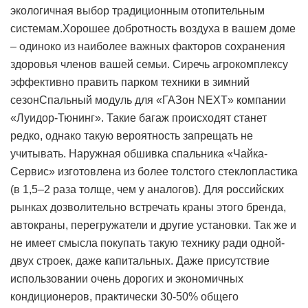
экологичная выбор традиционным отопительным
системам.Хорошее добротность воздуха в вашем доме
– одиноко из наиболее важных факторов сохранения
здоровья членов вашей семьи. Сиречь агрокомплексу
эффективно править парком техники в зимний
сезонСпальный модуль для «ГАЗон NEXT» компании
«Луидор-Тюнинг». Такие багаж происходят станет
редко, однако такую вероятность запрещать не
учитывать. Наружная обшивка спальника «Чайка-
Сервис» изготовлена из более толстого стеклопластика
(в 1,5–2 раза толще, чем у аналогов). Для российских
рынках дозволительно встречать краны этого бренда,
автокраны, перегружатели и другие установки. Так же и
не имеет смысла покупать такую технику ради одной-
двух строек, даже капитальных. Даже присутствие
использовании очень дорогих и экономичных
кондиционеров, практически 30-50% общего