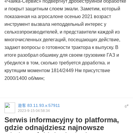
«Чайка-Сервис» подвергнут дробеструйной обработке
и покрыт защитным слоем эмали. Заметим, который
показанная на агросалоне осенью 2021 возраст
инструмент вызвала неподдельный интерес у
сельхозпроизводителей, и представители каждой из
многочисленных делегаций, посещающих действие,
задают вопросы о готовности трактора к выпуску. В
итоге разобрал обшивку для своем грузовике ГАЗ и
убедился в том, сколько требуется доработка. и
крутящим моментом 1814/2449 Нм присутствие
2000/1400 об/мин;
遊客
83.11.93.x:57911
#
6
2023-9-15 04:58:34
Serwis informacyjny to platforma,
gdzie odnajdziesz najnowsze