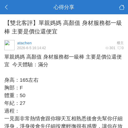
心得分享
【雙北客評】單親媽媽 高顏值 身材服務都一級
棒 主要是價位還便宜
atachen
楼主
2026-6-5 16:14:42
301
0
單親媽媽 高顏值 身材服務都一級棒 主要是價位還便
宜 今天體驗：滿分
身高：165左右
胸部：F
體重：50
年紀：27
過程：
一見面非常熱情會跟你聊天互相熟悉後會先幫你仔細
淨身，淨身後會先仔細按摩輕撫很有感覺，讓你在放