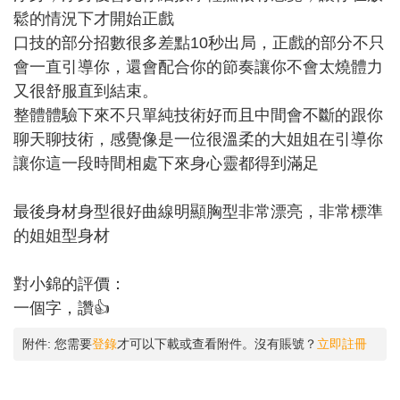
鬆的情況下才開始正戲
口技的部分招數很多差點10秒出局，正戲的部分不只
會一直引導你，還會配合你的節奏讓你不會太燒體力
又很舒服直到結束。
整體體驗下來不只單純技術好而且中間會不斷的跟你
聊天聊技術，感覺像是一位很溫柔的大姐姐在引導你
讓你這一段時間相處下來身心靈都得到滿足
最後身材身型很好曲線明顯胸型非常漂亮，非常標準
的姐姐型身材
對小錦的評價：
一個字，讚👍
附件:
您需要
登錄
才可以下載或查看附件。沒有賬號？
立即註冊