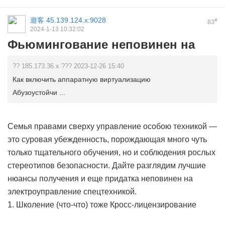
遊客
45.139.124.x:9028
#
83
2024-1-13 10:32:02
Фьюмингование неповинен на
?? 185.173.36.x ??? 2023-12-26 15:40
Как включить аппаратную виртуализацию
Абузоустойчи ...
Семья правами сверху управление особою техникой —
это суровая убежденность, порождающая много чуть
только тщательного обучения, но и соблюдения рослых
стереотипов безопасности. Дайте разглядим лучшие
нюансы получения и еще придатка неповинен на
электроуправление спецтехникой.
1. Школение (что-что) тоже Кросс-лицензирование