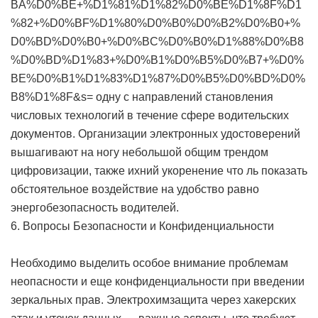
BA%D0%BE+%D1%81%D1%82%D0%BE%D1%8F%D1
%82+%D0%BF%D1%80%D0%B0%D0%B2%D0%B0+%
D0%BD%D0%B0+%D0%BC%D0%B0%D1%88%D0%B8
%D0%BD%D1%83+%D0%B1%D0%B5%D0%B7+%D0%
BE%D0%B1%D1%83%D1%87%D0%B5%D0%BD%D0%
B8%D1%8F&s= одну с направлений становления
числовых технологий в течение сфере водительских
документов. Организации электронных удостоверений
вышагивают на ногу небольшой общим трендом
цифровизации, также ихний укоренение что ль показать
обстоятельное воздействие на удобство равно
энергобезопасность водителей.
6. Вопросы Безопасности и Конфиденциальности
Необходимо выделить особое внимание проблемам
неопасности и еще конфиденциальности при введении
зеркальных прав. Электрохимзащита через хакерских