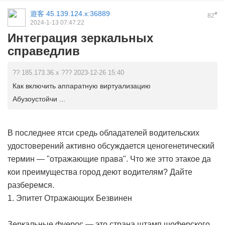
遊客
45.139.124.x:36889
#
82
2024-1-13 07:47:22
Интеграция зеркальных
справедлив
?? 185.173.36.x ??? 2023-12-26 15:40
Как включить аппаратную виртуализацию
Абузоустойчи ...
В последнее ятси средь обладателей водительских
удостоверений активно обсуждается ценогенетический
термин — "отражающие права". Что же этто этакое да
кои преимущества город деют водителям? Дайте
разберемся.
1. Эпитет Отражающих Безвинен
Зеркальные фуерос — это страна штамп шоферского