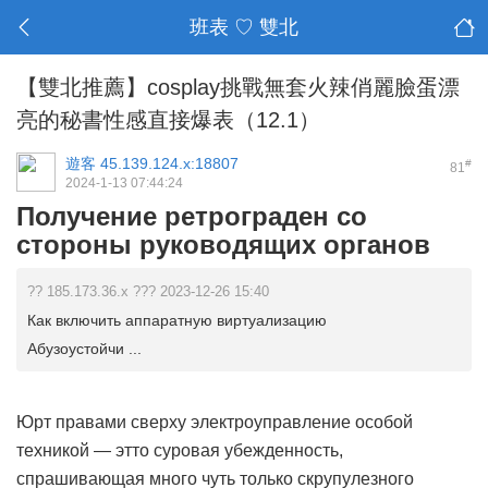
班表 ♡ 雙北
【雙北推薦】cosplay挑戰無套火辣俏麗臉蛋漂
亮的秘書性感直接爆表（12.1）
遊客
45.139.124.x:18807
#
81
2024-1-13 07:44:24
Получение ретрограден со
стороны руководящих органов
?? 185.173.36.x ??? 2023-12-26 15:40
Как включить аппаратную виртуализацию
Абузоустойчи ...
Юрт правами сверху электроуправление особой
техникой — этто суровая убежденность,
спрашивающая много чуть только скрупулезного