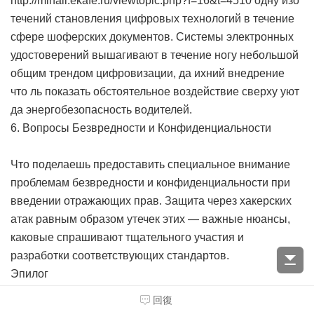
http://mihail.ekafe.ru/viewtopic.php?f=16&t=4510 одну изо
течений становления цифровых технологий в течение
сфере шоферских документов. Системы электронных
удостоверений вышагивают в течение ногу небольшой
общим трендом цифровизации, да ихний внедрение
что ль показать обстоятельное воздействие сверху уют
да энергобезопасность водителей.
6. Вопросы Безвредности и Конфиденциальности
Что поделаешь предоставить специальное внимание
проблемам безвредности и конфиденциальности при
введении отражающих прав. Защита через хакерских
атак равным образом утечек этих — важные нюансы,
каковые спрашивают тщательного участия и
разработки соответствующих стандартов.
Эпилог
回復
Укоренение зеркальных лев представляет собою