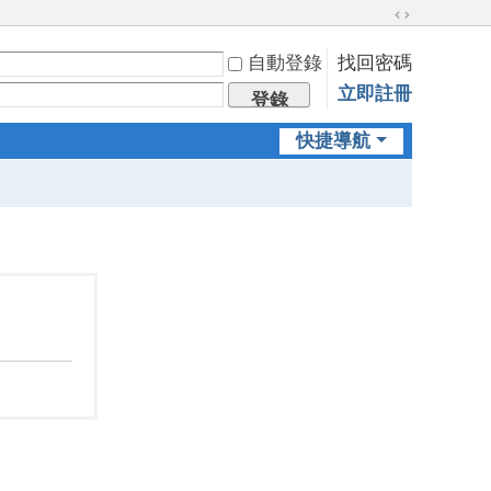
切
換
自動登錄
找回密碼
到
立即註冊
寬
登錄
版
快捷導航