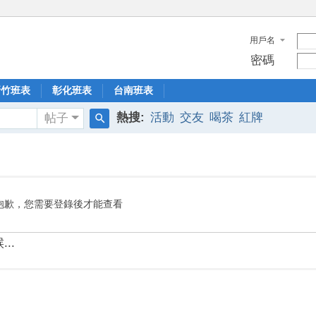
用戶名
密碼
新竹班表
彰化班表
台南班表
熱搜:
活動
交友
喝茶
紅牌
帖子
搜
索
抱歉，您需要登錄後才能查看
..