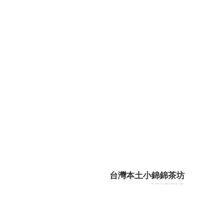
台灣本土小錦錦茶坊
GMT+8, 2026-8-7 21:23
, Processed in 0.059029 second(s), 20 queries .