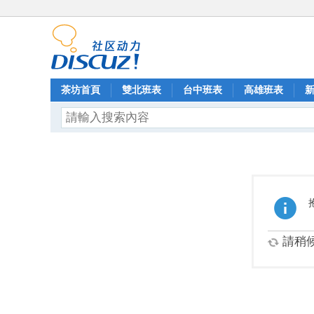
茶坊首頁
雙北班表
台中班表
高雄班表
請稍候.