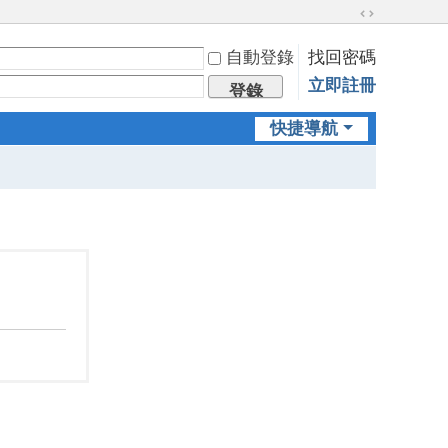
切
換
自動登錄
找回密碼
到
立即註冊
寬
登錄
版
快捷導航