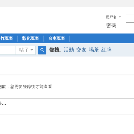
用戶名
密碼
新竹班表
彰化班表
台南班表
熱搜:
活動
交友
喝茶
紅牌
帖子
搜
索
抱歉，您需要登錄後才能查看
..