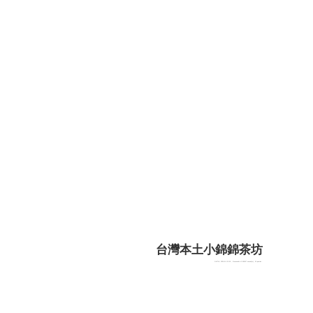
台灣本土小錦錦茶坊
GMT+8, 2026-8-9 15:28
, Processed in 0.062417 second(s), 16 queries .