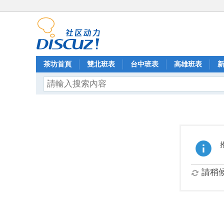
茶坊首頁
雙北班表
台中班表
高雄班表
請稍候.