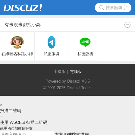
搜索關鍵字
有事沒事都找小錦
在線匿名私訊小錦
私密版塊
私密版塊
手機版
|
電腦版
Powered by Discuz!
X3.5
© 2001-2025
Discuz! Team
.
×
扫描二维码
×
使用 WeChat 扫描二维码
或手动添加微信好友
复制ID并跳转微信